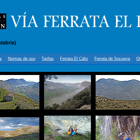
tabria)
a
Normas de uso
Tarifas
Ferrata El Cáliz
Ferrata de Socueva
Ot